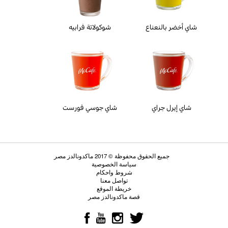
شاي أخضر بالنعناع
شوكولاتة فرابيه
شاي إيرل جراي
شاي جوسي فورست
جميع الحقوق محفوظة © 2017 ماكدونالدز مصر
سياسة الخصوصية
شروط واحكام
تواصل معنا
خريطة الموقع
قصة ماكدونالدز مصر