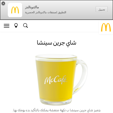
×
ماكدونالدز
تحميل
التطبيق لصفقات ماكدونالدز الحصرية
شاي جرين سينشا
يتميز شاي جرين سينشا ب نكهة منعشة يمكنك بالتأكيد بدء يومك بها.