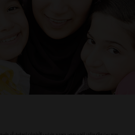
ى
يهتم بيت ماكدونالدز للخير-مصر بتحديد وترتيب الأولويات لتحقيق أثر وا