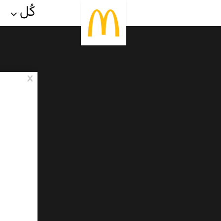
كُل
x