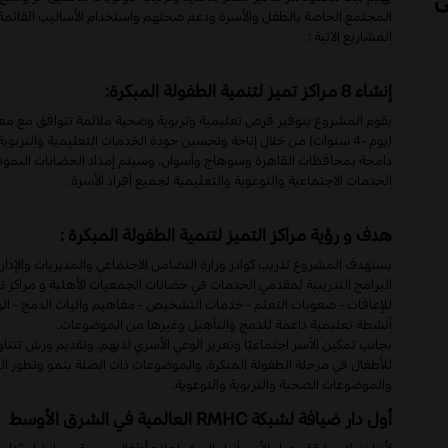
المجتمع الخاصة بالطفل والأسرة ودعم صحتهم واستخدام الأساليب القائمة 
المشاريع الاتية :
إنشاء 8 مراكز تميز لتنمية الطفولة المبكرة:
يقوم المشروع بتوفير فرص تعليمية وتربوية وصحية ملائمة تتوافق مع معايي
(يوم -4 سنوات) من خلال إتاحة وتحسين جودة الخدمات التعليمية والت
دامجة بمحافظات القاهرة وسوهاج وأسوان، وسيتم إمداد الحضانات النموذجية
الخدمات الاجتماعية والتوعوية والتعليمية لجميع أفراد الأسرة.
هدف و رؤية مراكز التميز لتنمية الطفولة المبكرة :
يستهدف المشروع تدريب كوادر وزارة التضامن الاجتماعي والمديريات والإدار
البرامج التدريبية لمقدمي الخدمات في حضانات الجمعيات الأهلية و مراكز 
للإعاقات - صعوبات التعلم - خدمات التشخيص - مفاهيم وآليات الدمج - الوق
أنشطة تعليمية داعمة للدمج والتأهيل وغيرها من الموضوعات.
بجانب تمكين الأسر اجتماعيًا وتعزيز الوعي الأسري لديهم، وتقديم ورش ت
للأطفال في مرحلة الطفولة المبكرة، والموضوعات ذات الصلة بنمو وتطور ال
والموضوعات الصحية والتربوية والتوعوية.
أول دار ضيافة لشبكة
RMHC
العالمية في الشرق الأوسط