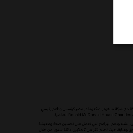
راكة مع شركة مانفودز-ماكدونالدز مصر كؤسس وداعم رئيسي
Ronald McDonald House Charities
العالمية
.
يا عام 1974، والتي تهدف إلى إنشاء ودعم البرامج التي تعمل على تحسين صحة ومعيشة
الأطفال وأسرهم من خلال التركيز على احتياجات الأطفال والتعامل معهم برفق وعناية، حيث تخدم أكثر من 7 ملايين عائلة سنويا من خلال