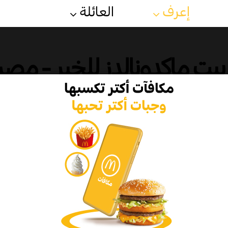
إعرف
العائلة
بيت ماكدونالدز للخير - مصر