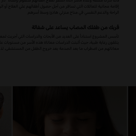
لأننا ندرك مشقة وعناء الأسر أثناء السفر لعلاج أطفالهم سنقوم بإنشاء "د
إقامة مجانية للعائلات التي تسافر من أجل حصول أطفالهم علي العلاج أو ال
الراحة والدعم النفسي في مناخ منزلي هادئ وسط أسرهم
قربك من طفلك المصاب يساعد على شفائة
تأسس المشروع استناداً على العديد من الأبحاث والدراسات التي أجريت لمعال
يتلقون رعاية طبية، حيث أثبتت الدراسات معاناة هذه الأسر من مستويات ع
معاناتهم من اضطراب ما بعد الصدمة بعد خروج الطفل من المستشفى، لذا وجب