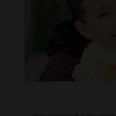
سع ومستدام حيث نحرص على الالتزام بدراسة احتياجات ومشاكل