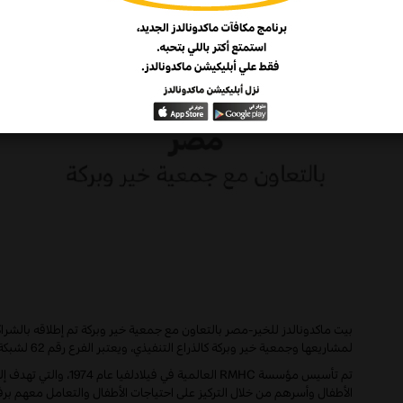
بيت ماكدونالدز للخير-مصر بالتعاون مع جمعية خير وبركة تم إطلاقه بالش
لمشاريعها وجمعية خير وبركة كالذراع التنفيذي، ويعتبر الفرع رقم 62 لشبكة
تم تأسيس مؤسسة
RMHC
العالمية في فيلادلف