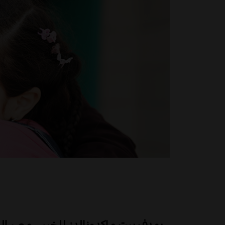
يهدف بيت ماكدونالدز للخير - مصر إل