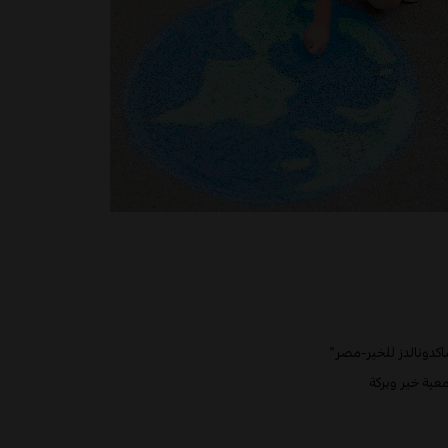
كدونالدز للخير-مصر
"
عية خير وبركة