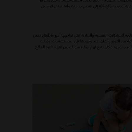
ار ماكدونالدز للضيافة" بالقرب من المستشفيات والذي سيوفر
رعاية الصحية بالإضافة إلي تقديم خدمات وأنشطة توفر سبل
جة المشكلات النفسية والمادية التي تواجهها أسر الأطفال الذين
الية من التوتر والقلق عند وجودها في المستشفيات، وكذلك
 وجود مكان يتيح لهم البقاء سويا لحين انتهاء فترة العلاج.