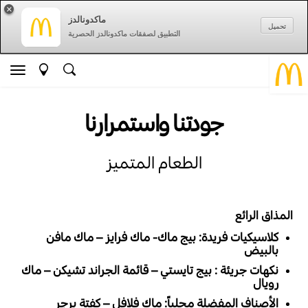
×
ماكدونالدز
تحميل
التطبيق لصفقات ماكدونالدز الحصرية
جودتنا واستمرارنا
الطعام المتميز
المذاق الرائع
كلاسيكيات فريدة: بيج ماك- ماك فرايز – ماك مافن
بالبيض
نكهات جريئة : بيج تايستي – قائمة الجراند تشيكن – ماك
رويال
الأصناف المفضلة محلياً: ماك فلافل – كفتة برجر