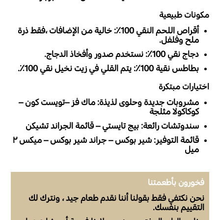
مكونات طبيعية
أقراص اللحم النقي 100٪: خالية من الإضافات ،فقط ذرة
ملح وفلفل.
دجاج نقي 100٪: نستخدم صدور وأفخاذ الدجاج.
بطاطس نقية 100٪: يتم القلي في زيت نخيل نقي 100٪.
اختيارات مبتكرة
مشروبات جديدة وحلوى لذيذة: ماك فز –تويست كون –
كوكاكولا مثلجة
سندوتشات رائعة: بيج تايستي – قائمة الجراند تشيكن
قائمة التوفير: شير بوكس – جراند شير بوكس – ميكس ٢
ميل
فخورون بأطعمتنا
نحن نكتفي فقط بقولنا أننا نقدم طعام جيد ، ونترك لك
التقييم بنفسك.