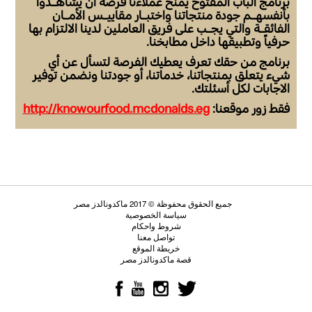
برنامج الباب المفتوح يمنح عملاءنا فرصة أن يشاهـدوا
بأنفسهـم جودة منتجاتنا واختبـار مقاييـس الأمـان
الفائقـة والتي يجـب على فريق العاملين لدينا الالتزام بها
حرفياً وتطبيقها داخل مطابخنا.
برنامج من حقك تعرف يعطيك الفرصة لتسأل عن أي
شيء يتعلق بمنتجاتنا، خدماتنا، أو جودتنا ونضمن توفير
الاجابات لكل أسئلتك.
فقط زور موقعنا:
http://knowourfood.mcdonalds.eg
جميع الحقوق محفوظة © 2017 ماكدونالدز مصر
سياسة الخصوصية
شروط واحكام
تواصل معنا
خريطة الموقع
قصة ماكدونالدز مصر