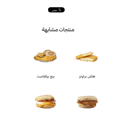
منتجات مشابهة
هاش براونز
بيج بركفاست