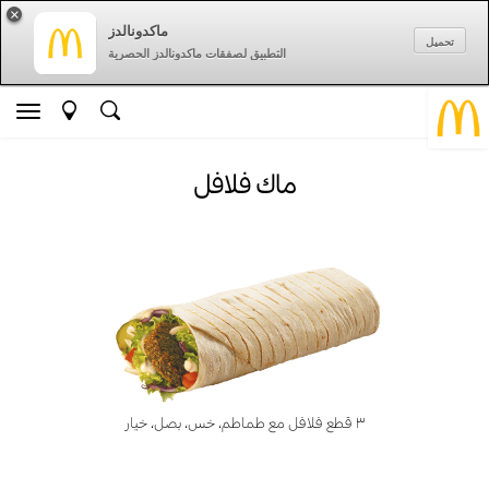
×
ماكدونالدز
تحميل
التطبيق لصفقات ماكدونالدز الحصرية
ماك فلافل
٣ قطع فلافل مع طماطم، خس، بصل، خيار