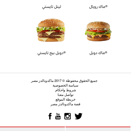
ماك رويال®
ليتل تايستي
ماك دوبل®
دوبل بيج تايستي®
جميع الحقوق محفوظة © 2017 ماكدونالدز مصر
سياسة الخصوصية
شروط واحكام
تواصل معنا
خريطة الموقع
قصة ماكدونالدز مصر