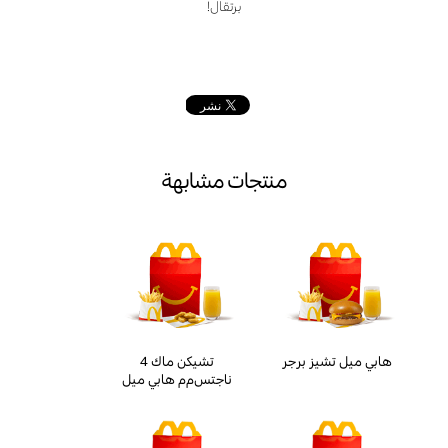
برتقال!
منتجات مشابهة
هابي ميل تشيز برجر
4 تشيكن ماك
ناجتسﻡم هابي ميل