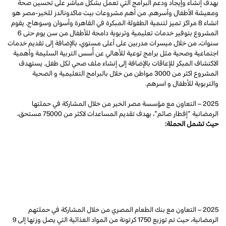
بهدف إنشاء وإيجاد ودعم البرامج التي تعمل بشكل مباشر على تحسين صحة
ومعيشة الأطفال وأسرهم. من أهم مشروعات بيت ماكدونالدز للخير-مصر هو
انشاء 8 مراكز تميز لتنمية الطفولة المبكرة في القاهرة وأسوان وسوهاج. يقوم
المشروع بتوفير خدمات تعليمية وتربوية دامجة للأطفال من سن يوم حتى 6
سنوات، من خلال ميسرات مدربين على أعلى مستوي، بالإضافة إلى تقديم خدمات
اجتماعية وصحية مثل برامج توعية للأهالي عن أُسس التربية السليمة وأهمية
الاكتشاف المبكر للإعاقات بالإضافة إلى إنشاء ملف صحي لكل طفل. يستهدف
المشروع اكثر من 3000 مواطن من خلال بالبرامج التعليمية و الصحية
والتربوية للأطفال و اسرهم.
2025 – التعاون مع مؤسسة مصر الخير من خلال المشاركة في حملتها
الرمضانية "إفطار صائم"، بهدف تقديم المساعدات لاكثر من 75000 مستحق،
حيث تشمل الحملة:
رعاية خيام إفطار في القاهرة، والدلتا، وصعيد مصر طوال شهر
رمضان.
تنفيذ برنامج "إفطار قرية" من خلال تغطية ما يقرب من 20 محافظة،
عبر تقديم 1000 وجبة يوميًا والوصول الي 27،000 من الاسر المستحقة.
توزيع 500 كرتونة من المواد الغذائية التي يصل وزنها إلى 12 كيلو، لضمان
وصول الدعم إلى أكبر عدد من الأسر المستحقة خلال الشهر الكريم.
2025 – التعاون مع بنك الطعام المصري من خلال المشاركة في حملتهم
الرمضانية، حيث تم توزيع 1750 كرتونة من المواد الغذائية التي يصل وزنها إلى 9