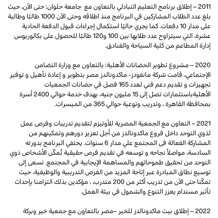
2011 – إطلاق برنامج التعليم التبادلي بالتعاون مع جامعة حلوان: حتى الآن، حيث
بلغ عدد الطلاب المشاركين في البرنامج منذ اطلاقه وحتى الآن 1000 طالبًا وطالبة
على مدار 10 دفعات. كما يجري حاليًا استكمال إجراءات قبول الدفعة الحادية
عشرة، التي سيتراوح عدد طلابها بين 100 و120 طالبًا للحصول على بكالوريوس
إدارة المطاعم من كلية السياحة والفنادق.
2020 – مشروع تطوير الحضانات الأهلية: بالتعاون مع وزارة التضامن
الإجتماعي، قامت شركة مانفودز- ماكدونالدز مصر بتطوير و إعادة تأهيل و توفير
تجهيزات و تقديم دعم فني لعدد 165 فصل في حضانات الجمعيات
الأهليةباستثمارات تصل إلى 15 مليون جنيه، بهدف خدمة حوالي 2400 أسرة
بمحافظة القاهرة ، وتدريب وتوعية حوالي 365 من الميسرات.
2021 – التعاون مع الجمعية المصرية للأوتيزم لتقديم تدريبات وفرص عمل
لذوي التوحد داخل فروع ماكدونالدز من أجل تعزيز دورهم وتمكينهم من
المشاركة الفعالة فى المجتمع علي مدار 6 سنوات. يحتفي البرنامج بدورته
السادسة، مواصلاً نجاحه و توسعه في تقديم فرص حقيقية تُمكّن الأشخاص ذوي
التوحد من تحقيق طموحاتهم والمساهمة الإيجابية في المجتمع. نسعى إلى
توسيع نطاق المبادرة عبر إتاحة المزيد من الفرص التدريبية والوظيفية، حيث
تمكّنا حتى الآن من تدريب أكثر من 200 متدرب، ، مؤكدين بذلك التزامنا بإحداث
تأثير مستدام يعزز التنوع والشمول في بيئة العمل.
2022 – إطلاق بيت ماكدونالدز للخير –مصر بالتعاون مع جمعية خير وبركة