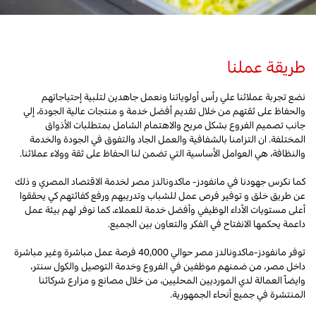
طريقة عملنا
نضع تجربة عملائنا علي رأس أولوياتنا ونعمل جاهدين لتلبية إحتياجاتهم
والحفاظ على ثقتهم من خلال تقديم أفضل خدمة و منتجات عالية الجودة، إلي
جانب تصميم الفروع بشكل مريح والاهتمام الشامل بمتطلبات الأذواق
المختلفة. ان التزامنا بالشفافية والعمل الجاد والتفوق في الجودة والخدمة
والنظافة، هي العوامل الأساسية التي تضمن لنا الحفاظ على ثقة وولاء عملائنا.
كما نكرس جهودنا في مانفودز- ماكدونالدز مصر لخدمة الاقتصاد المصري و ذلك
عن طريق خلق و توفير فرص عمل للشباب وتدريبهم ورفع كفائتهم كي يحققوا
أعلى مستويات الأداء الوظيفي وأفضل خدمة للعملاء، كما نوفر لهم بيئة عمل
داعمة يحكمها الانفتاح في الفكر والتعاون بين الجميع.
توفر مانفودز-ماكدونالدز مصر حوالي 40,000 فرصة عمل مباشرة وغير مباشرة
داخل مصر، من ضمنهم موظفين في الفروع وخدمة التوصيل والكول سنتر،
وايضاً العمالة لدي المورديين المحليين، من خلال مصانع و مزارع شركائنا
المنتشرة في جميع أنحاء الجمهورية.