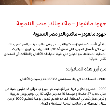
جهود مانفودز – ماكدونالدز مصر التنموية
جهود مانفودز – ماكدونالدز مصر التنموية
منذ أن تأسست مانفودز- ماكدونالدز مصر وهي ملتزمة بدعم المجتمع وذلك
من خلال الأعمال الخيرية التي تحقق أهدافها التنموية عن طريق المبادرات
المحلية المختلفة، مع التركيز علي تلبية احتياجات الأطفال والعائلات في المناطق
الأكثر احتياجًا.
من أبرز هذه المبادرات:
2001 – المساهمة في بناء مستشفي 57357 لعلاج سرطان الأطفال.
2009 – مشروع تطوير عزبة خيراللهحيث تم التبرع ب حوالى 13 مليون جنية من
خلال تجديد 27 حضانة و توسعة 10 مدارس بالإضافة إلى توفير ورش تدريبية
وفرص عمل لأهالي المنطقة، كما تم تقديم فصول توعية لتعليم 9000 أم من
سكان المنطقة عن أساليب التربية السليمة والآمنة.