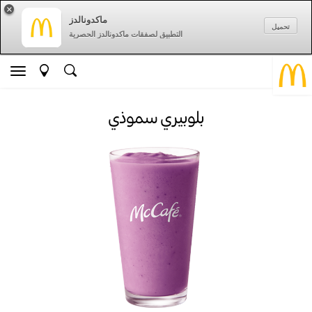
×
ماكدونالدز
تحميل
التطبيق لصفقات ماكدونالدز الحصرية
بلوبيري سموذي