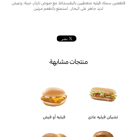
قطعتين سمك فيليه متغطيين بالبقسماط، مع صوص تارتار، جبنة، وعيش
لذيذ جاهز على البخار.. استمتع بالطعم مرتين
منتجات مشابهة
تشيكن فيليه عادى
فيليه أو فيش