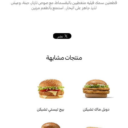
قطعتين سمك فيليه متغطيين بالبقسماط، مع صوص تارتار، جبنة، وعيش
لذيذ جاهز على البخار.. استمتع بالطعم مرتين
منتجات مشابهة
دوبل ماك تشيكن
بيج تيستي تشيكن