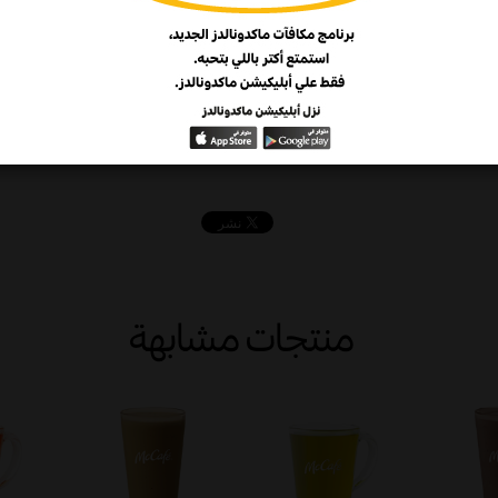
المافن الشهي المحشو بالتوت اللذيذ ليومك
منتجات مشابهة