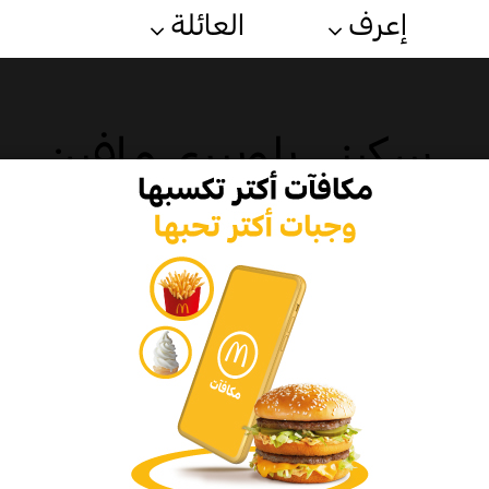
إعرف
العائلة
سكيني بلوبيري مافين