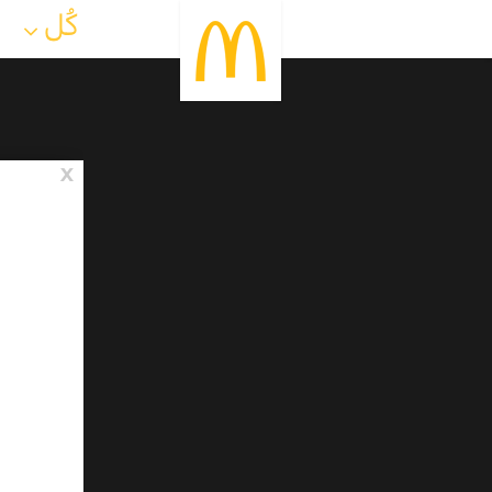
كُل
x